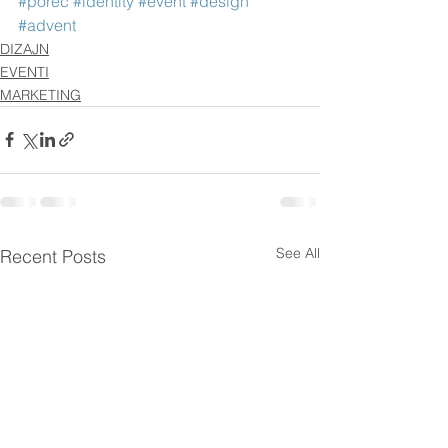
#porec
#identity
#event
#design
#advent
DIZAJN
EVENTI
MARKETING
See All
Recent Posts