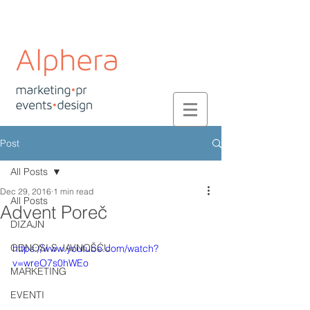
Post
All Posts
Dec 29, 2016
1 min read
All Posts
Advent Poreč
DIZAJN
ODNOSI S JAVNOŠĆU
https://www.youtube.com/watch?
v=wreO7s0hWEo
MARKETING
EVENTI