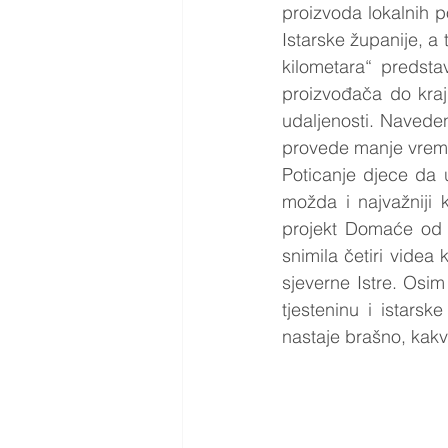
proizvoda lokalnih 
Istarske županije, a
kilometara“ predsta
proizvođača do kraj
udaljenosti. Naveden
provede manje vreme
Poticanje djece da u
možda i najvažniji 
projekt Domaće od m
snimila četiri videa 
sjeverne Istre. Osi
tjesteninu i istarsk
nastaje brašno, kakv