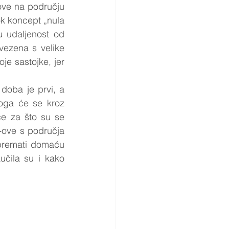
ve na području 
k koncept „nula 
 udaljenost od 
ezena s velike 
e sastojke, jer 
doba je prvi, a 
oga će se kroz 
če za što su se 
G-ove s područja 
premati domaću 
učila su i kako 