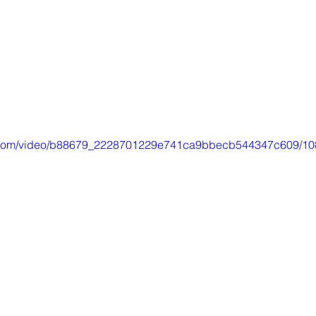
tic.com/video/b88679_2228701229e741ca9bbecb544347c609/10