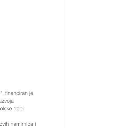
, financiran je 
azvoja 
kolske dobi 
ovih namirnica i 