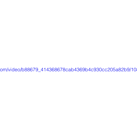
tic.com/video/b88679_414368678cab4369b4c930cc205a82b9/10