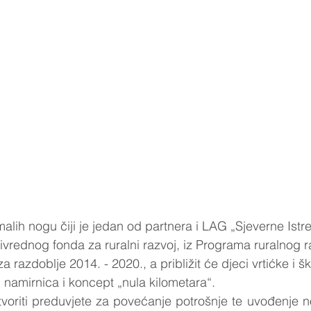
ih nogu čiji je jedan od partnera i LAG „Sjeverne Istre“
ivrednog fonda za ruralni razvoj, iz Programa ruralnog r
 razdoblje 2014. - 2020., a približit će djeci vrtićke i š
 namirnica i koncept „nula kilometara“. 
stvoriti preduvjete za povećanje potrošnje te uvođenje n