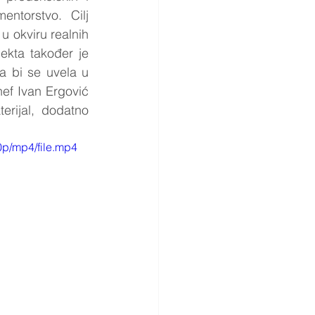
ntorstvo. Cilj 
u okviru realnih 
kta također je 
a bi se uvela u 
f Ivan Ergović 
rijal, dodatno 
p/mp4/file.mp4