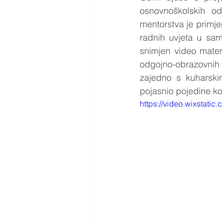
osnovnoškolskih od
mentorstva je primjen
radnih uvjeta u sam
snimjen video mater
odgojno-obrazovnih 
zajedno s kuharskim
pojasnio pojedine ko
https://video.wixstat