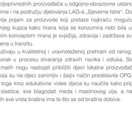
poljoprivrednih proizvođača u odgojno-obrazovne ustano
 time i na području djelovanja LAG-a „Sjeverne Istre“. Do
vlja pojam za proizvode koji prelaze najkraću moguću
njeg kupca kako hrana koja se konzumira nebi bila uv
im konceptom hrana je svježija, zdravija i zadržava svoj
na u tranzitu.
živaju u kvalitetnoj i uravnoteženoj prehrani od ranog 
korak u procesu stvaranja zdravih navika i odluka. St
alih nogu nastojati približiti djeci lokalne proizvođa
koja su na djeci zanimljiv i šaljiv način predstavila OP
m toga kroz edukativne videe djeca su naučila kako pri
e slastice, sve blagodati meda i maslinovog ulja, a na
ih sve vrsta brašna ima te što se od brašna dobiva.