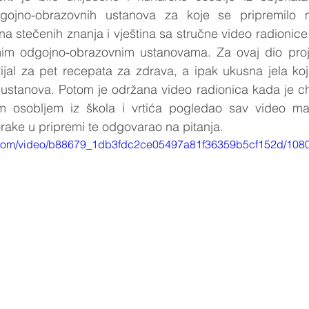
gojno-obrazovnih ustanova za koje se pripremilo me
a stečenih znanja i vještina sa stručne video radionice 
im odgojno-obrazovnim ustanovama. Za ovaj dio proje
ijal za pet recepata za zdrava, a ipak ukusna jela koj
ustanova. Potom je održana video radionica kada je che
 osobljem iz škola i vrtića pogledao sav video mate
rake u pripremi te odgovarao na pitanja.
ic.com/video/b88679_1db3fdc2ce05497a81f36359b5cf152d/1080