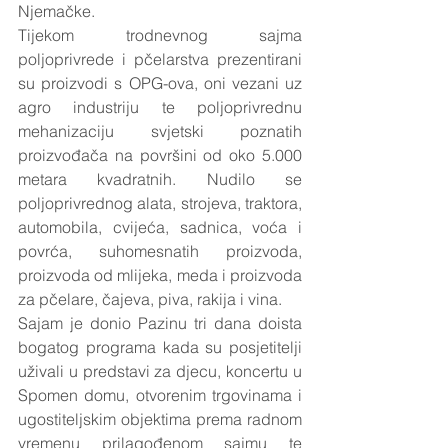
Njemačke. 
Tijekom trodnevnog sajma 
poljoprivrede i pčelarstva prezentirani 
su proizvodi s OPG-ova, oni vezani uz 
agro industriju te poljoprivrednu 
mehanizaciju svjetski poznatih 
proizvođača na površini od oko 5.000 
metara kvadratnih. Nudilo se 
poljoprivrednog alata, strojeva, traktora, 
automobila, cvijeća, sadnica, voća i 
povrća, suhomesnatih proizvoda, 
proizvoda od mlijeka, meda i proizvoda 
za pčelare, čajeva, piva, rakija i vina.
Sajam je donio Pazinu tri dana doista 
bogatog programa kada su posjetitelji 
uživali u predstavi za djecu, koncertu u 
Spomen domu, otvorenim trgovinama i 
ugostiteljskim objektima prema radnom 
vremenu prilagođenom sajmu te 