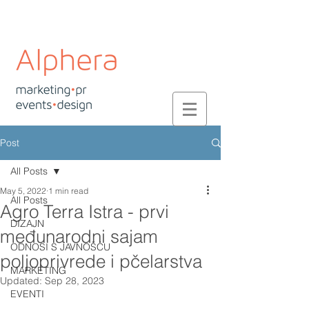
Post
All Posts
May 5, 2022
1 min read
All Posts
Agro Terra Istra - prvi
DIZAJN
međunarodni sajam
ODNOSI S JAVNOŠĆU
poljoprivrede i pčelarstva
MARKETING
Updated:
Sep 28, 2023
EVENTI