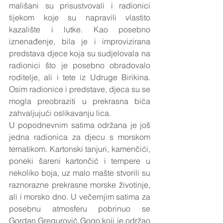
mališani su prisustvovali i radionici 
tijekom koje su napravili vlastito 
kazalište i lutke. Kao posebno 
iznenađenje, bila je i improvizirana 
predstava djece koja su sudjelovala na 
radionici što je posebno obradovalo 
roditelje, ali i tete iz Udruge Birikina. 
Osim radionice i predstave, djeca su se 
mogla preobraziti u prekrasna bića 
zahvaljujući oslikavanju lica.
U popodnevnim satima održana je još 
jedna radionica za djecu s morskom 
tematikom. Kartonski tanjuri, kamenčići, 
poneki šareni kartončić i tempere u 
nekoliko boja, uz malo mašte stvorili su 
raznorazne prekrasne morske životinje, 
ali i morsko dno. U večernjim satima za 
posebnu atmosferu pobrinuo se 
Gordan Gregurović Gogo koji je održao 