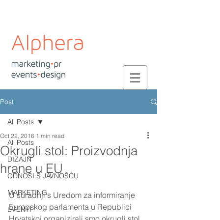
Post
All Posts
Oct 22, 2016
1 min read
All Posts
Okrugli stol: Proizvodnja
DIZAJN
hrane u EU
ODNOSI S JAVNOŠĆU
MARKETING
U suradnji s Uredom za informiranje 
Europskog parlamenta u Republici 
EVENTI
Hrvatskoj organizirali smo okrugli stol 