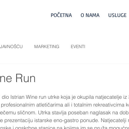
POČETNA
O NAMA
USLUGE
 JAVNOŠĆU
MARKETING
EVENTI
ine Run
 dio Istrian Wine run utrke koja je okupila natjecatelje iz
profesionalnim atletičarima ali i totalnim rekreativcima ko
nečemu sličnom. Utrka stavlja poseban naglasak na doba
e prezentaciju istarske eno-gastro ponude. Natjecatelji 
inske i opskrbne stanice na kojima im se pruža mogućno