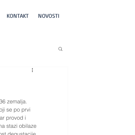
KONTAKT
NOVOSTI
 36 zemalja.
ji se po prvi 
r provod i 
na stazi obilaze 
st degustacije 