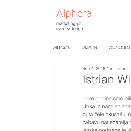
All Posts
DIZAJN
ODNOSI S
Sep 4, 2018
1 min read
Istrian W
I ove godine smo bili
Utrka je namijenjena 
puta žele okušati u 
zabavu natjecatelja t
vinske podrume te v