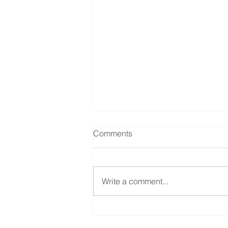
Comments
Festival Encijan
Write a comment...